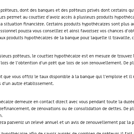
 prêteurs, dont des banques et des prêteurs privés dont certains q
urs permet au courtier d’avoir accès à plusieurs produits hypothécai
a situation financière. Certains produits hypothécaires sont plus 
essionnel pourra vous conseiller et ainsi favoriser vos chances d’ob
x produits hypothécaires de la banque pour laquelle il travaille, ce
sieurs prêteurs, le courtier hypothécaire est en mesure de trouver 
t lors de l’obtention d’un prêt que lors de son renouvellement. De pl
ut que vous offrir le taux disponible à la banque qui l’emploie et i
s d’un autre établissement.
hécaire demeure en contact direct avec vous pendant toute la durée
refinancement, de rénovations ou de consolidation de dettes. De plu
n.
fera parvenir un relevé annuel et un avis de renouvellement par la 
hypothécaire afin de savoir auprès de combien de prêteurs il fait 