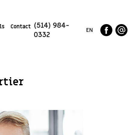
(514) 984-
ls
Contact
EN
0332
rtier