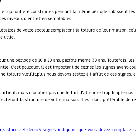
e
re et qui ont été construites pendant la même période subissent l
 des niveaux d’entretien semblables.
iétaires de votre secteur remplacent la toiture de leur maison, ce
e utile.
ur une période de 10 à 20 ans, parfois même 30 ans. Toutefois, le
ntie. C’est pourquoi il est important de cerner les signes avant-co
ne toiture vieillit,plus nous devons rester à l’affût de ces signes, 
rtient, mais n’oubliez pas que le fait d’attendre trop longtemps a
ecteront la structure de votre maison. Il est donc préférable de r
ue/astuces-et-deco/3-signes-indiquant-que-vous-devez-remplacer-