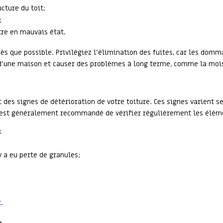
cture du toit;
;
tre en mauvais état.
ès que possible. Privilégiez l’élimination des fuites, car les dom
e d’une maison et causer des problèmes à long terme, comme la moi
t des signes de détérioration de votre toiture. Ces signes varient s
l est généralement recommandé de vérifier régulièrement les éléme
;
 a eu perte de granules;
.